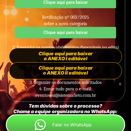
Clique aqui para baixar
Retificação nº 002/2025
sobre a nova categoria
Clique aqui para baixar
2. Preencha os anexos obrigatórios disponíveis no edital
Clique aqui para baixar
o ANEXO I editável
Clique aqui para baixar
o ANEXO II editável
3. Organize os documentos solicitados
4. Envie tudo para o e-mail:
eventosesi@sistemafieto.com.br
Tem dúvidas sobre o processo?
Chame a equipe organizadora no WhatsApp:
Falar no WhatsApp