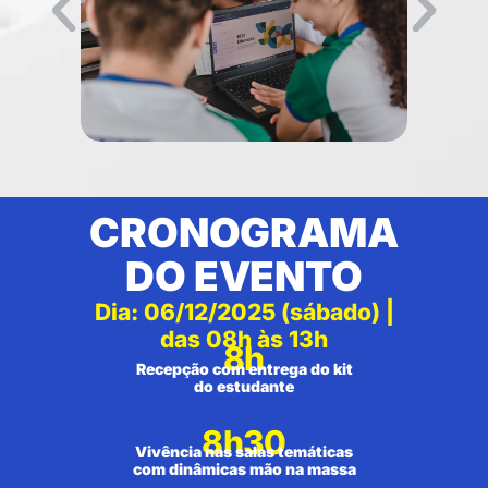
CRONOGRAMA
DO EVENTO
Dia: 06/12/2025 (sábado) |
das 08h às 13h
8h
Recepção com entrega do kit
do estudante
8h30
Vivência nas salas temáticas
com dinâmicas mão na massa